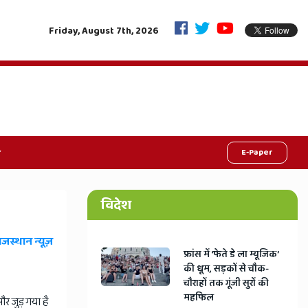
निकाय-पंचायत चुनाव का बिगुल, आयोग ने अफसरों को दिया 'फ्री-फेयर पोल' का सख्त मंत्र
Friday, August 7th, 2026
E-Paper
विदेश
ाजस्थान न्यूज़
​फ्रांस में ‘फेते डे ला म्यूजिक’
की धूम, सड़कों से चौक-
चौराहों तक गूंजी सुरों की
महफिल
र जुड़ गया है