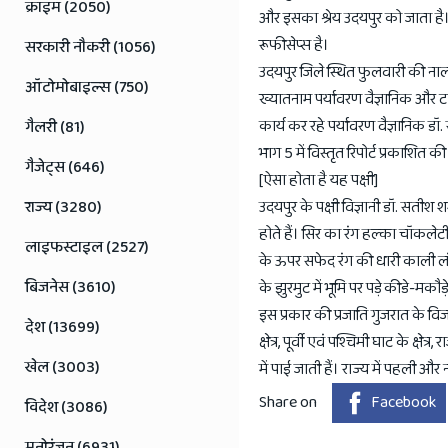
Jaipur
क्राइम (2050)
और इसका श्रेय उदयपुर को जाता है। 
Rajasthan
रूफीसेप्स है।
सरकारी नौकरी (1056)
News
उदयपुर जिले स्थित फुलवारी की नाल
ऑटोमोबाइल्स (750)
ख्यातनाम पर्यावरण वैज्ञानिक और टाइ
कार्य कर रहे पर्यावरण वैज्ञानिक ड
गैलरी (81)
भाग 5 में विस्तृत रिपोर्ट प्रकाशित क
गैजेट्स (646)
[ऐसा होता है यह पक्षी]
राज्य (3280)
उदयपुर के पक्षी विज्ञानी डॉ. सतीश
होते हैं। सिर का रंग हल्का चॉकल
लाइफस्टाइल (2527)
के ऊपर सफेद रंग की धारी काली लंबी 
बिजनेस (3610)
के झुरमुट में भूमि पर पड़े कीडे-मकौड़
इस प्रकार की प्रजाति गुजरात के विज
देश (13699)
क्षेत्र, पूर्वी एवं पश्चिमी घाट के क्षे
खेल (3003)
में पाई जाती हैं। राज्य में पहली और 
Share on
Facebook
विदेश (3086)
मनोरंजन (6931)