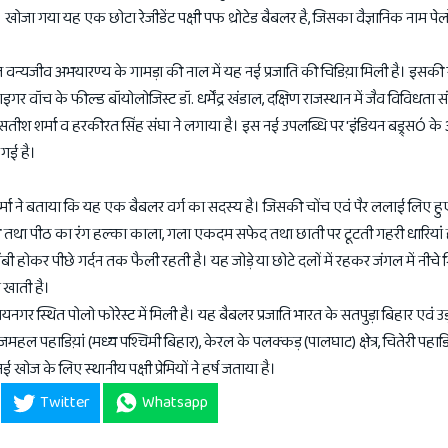
खोजा गया यह एक छोटा रेजीडेंट पक्षी पफ थ्रोटेड बैबलर है, जिसका वैज्ञानिक नाम पेल
 वन्यजीव अभयारण्य के गामड़ा की नाल में यह नई प्रजाति की चिडिय़ा मिली है। इसकी 
गर वॉच के फील्ड बॉयोलोजिस्ट डॉ. धर्मेंद्र खंडाल, दक्षिण राजस्थान में जैव विविधता स
ॉ. सतीश शर्मा व हरकीरत सिंह संघा ने लगाया है। इस नई उपलब्धि पर 'इंडियन बड्र्सÓ के
ी गई है।
 शर्मा ने बताया कि यह एक बैबलर वर्ग का सदस्य है। जिसकी चोंच एवं पैर ललाई लिए हु
ेटी तथा पीठ का रंग हल्का काला, गला एकदम सफेद तथा छाती पर टूटती गहरी धारियां
होकर पीछे गर्दन तक फैली रहती है। यह जोड़े या छोटे दलों में रहकर जंगल में नीचे गिरी
े खाती है।
यनगर स्थित पोलो फोरेस्ट में मिली है। यह बैबलर प्रजाति भारत के सतपुड़ा बिहार एवं उ
त्र, राजमहल पहाडिय़ां (मध्य पश्चिमी बिहार), केरल के पलक्कड़ (पालघाट) क्षेत्र, चितेरी पहाडिय़ा
नई खोज के लिए स्थानीय पक्षी प्रेमियों ने हर्ष जताया है।
Twitter
Whatsapp