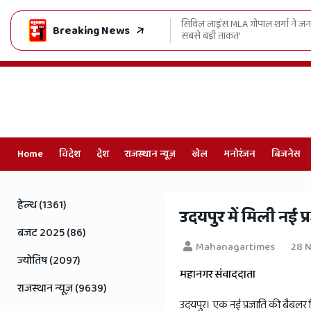
िदास जी का संदेश
सिविल लाइंस MLA गोपाल शर्मा ने जनता
Breaking News
सबसे बड़ी ताकत'
Home
विदेश
देश
राजस्थान न्यूज़
खेल
मनोरंजन
बिजनेस
Online
Hindi
हेल्थ (1361)
उदयपुर में मिली नई प
News,
बजट 2025 (86)
Mahanagartimes
28 
Hindi
ज्योतिष (2097)
महानगर संवाददाता
Samachar,
राजस्थान न्यूज़ (9639)
उदयपुर। एक नई प्रजाति की बैबलर चि