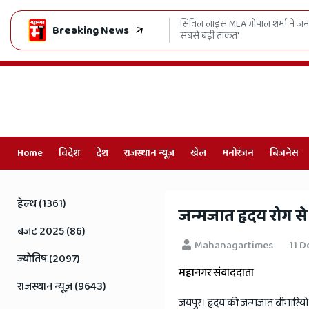
बंदिश खत्म, सहकारी समितियों को राहत
सिविल लाइंस MLA गोपाल शर्मा ने जनता
Breaking News
सबसे बड़ी ताकत'
Home
विदेश
देश
राजस्थान न्यूज़
खेल
मनोरंजन
बिजनेस
Online
Hindi
हेल्थ (1361)
जन्मजात हृदय रोग से 
News,
बजट 2025 (86)
Mahanagartimes
11 D
Hindi
ज्योतिष (2097)
महानगर संवाददाता
Samachar,
राजस्थान न्यूज़ (9643)
जयपुर। हृदय की जन्मजात बीमारियों स