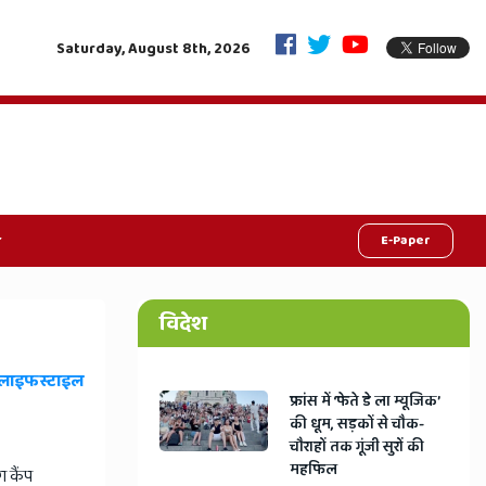
"बिना डॉक्टर डिलीवरी कराने वालों की अब खैर नहीं! अलवर के निशु अस्पताल का लाइसेंस 
Saturday, August 8th, 2026
E-Paper
विदेश
लाइफस्टाइल
​फ्रांस में ‘फेते डे ला म्यूजिक’
की धूम, सड़कों से चौक-
चौराहों तक गूंजी सुरों की
महफिल
ग कैंप