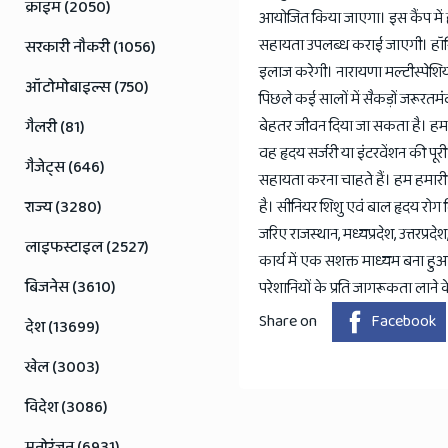
Jaipur
क्राइम (2050)
आयोजित किया जाएगा। इस कैंप में ह
Rajasthan
सहायता उपलब्ध कराई जाएगी। हॉस्पिट
सरकारी नौकरी (1056)
News
इलाज करेगी। नारायणा मल्टीस्पेशि
ऑटोमोबाइल्स (750)
पिछले कई सालों में सैकड़ों जरूरतमं
बेहतर जीवन दिया जा सकता है। हम य
गैलरी (81)
वह हृदय सर्जरी या इंटरवेंशन की पूर
गैजेट्स (646)
सहायता करना चाहते हैं। हम हमारी स
राज्य (3280)
है। सीनियर शिशु एवं बाल हृदय रोग वि
जरिए राजस्थान, मध्यप्रदेश, उत्तरप्
लाइफस्टाइल (2527)
कार्य में एक सशक्त माध्यम बना हुआ 
बिजनेस (3610)
परेशानियों के प्रति जागरूकता लाने 
Share on
Facebook
देश (13699)
खेल (3003)
विदेश (3086)
मनोरंजन (6931)