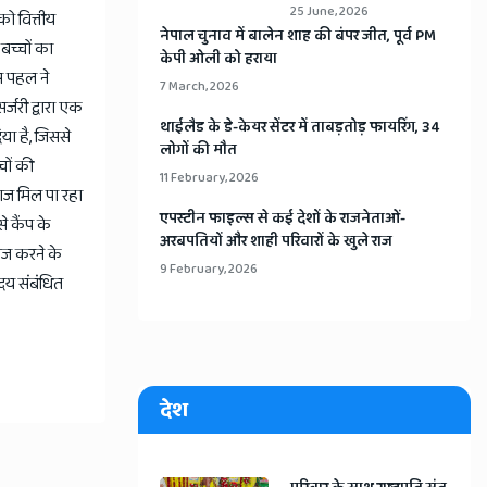
25 June, 2026
ो वित्तीय
​नेपाल चुनाव में बालेन शाह की बंपर जीत, पूर्व PM
बच्चों का
केपी ओली को हराया
स पहल ने
7 March, 2026
्जरी द्वारा एक
​थाईलैड के डे-केयर सेंटर में ताबड़तोड़ फायरिंग, 34
या है, जिससे
लोगों की मौत
चों की
11 February, 2026
लाज मिल पा रहा
​एपस्टीन फाइल्स से कई देशों के राजनेताओं-
े कैंप के
अरबपतियों और शाही परिवारों के खुले राज
लाज करने के
9 February, 2026
ृदय संबंधित
देश