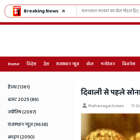
Breaking News
 मंत्र
भजनलाल सरकार का खेल मॉडल हिट, लेक्
Home
विदेश
देश
राजस्थान न्यूज़
खेल
मनोरंजन
बिजनेस
Online
Hindi
हेल्थ (1361)
दिवाली से पहले सोन
News,
बजट 2025 (86)
Mahanagartimes
11 O
Hindi
ज्योतिष (2097)
Samachar,
राजस्थान न्यूज़ (9638)
Jaipur
क्राइम (2050)