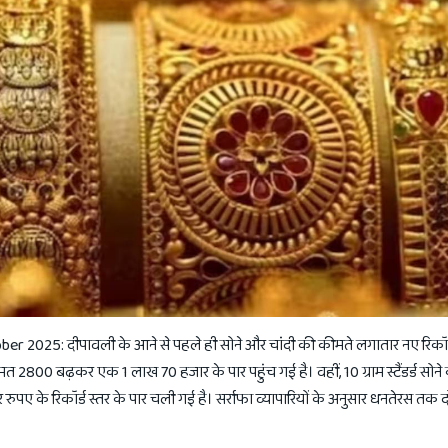
 2025: दीपावली के आने से पहले ही सोने और चांदी की कीमते लगातार नए रिकॉर्ड
मत 2800 बढ़कर एक 1 लाख 70 हजार के पार पहुंच गई है। वहीं, 10 ग्राम स्टैंडर्ड सो
पए के रिकॉर्ड स्तर के पार चली गई है। सर्राफा व्यापारियों के अनुसार धनतेरस तक 