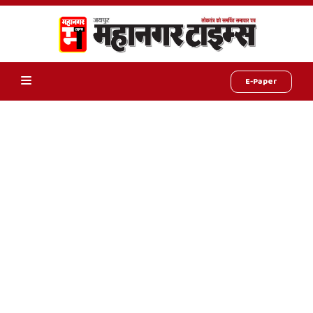
E-Paper
Online
Hindi
News,
Hindi
Samachar,
Jaipur
Rajasthan
News