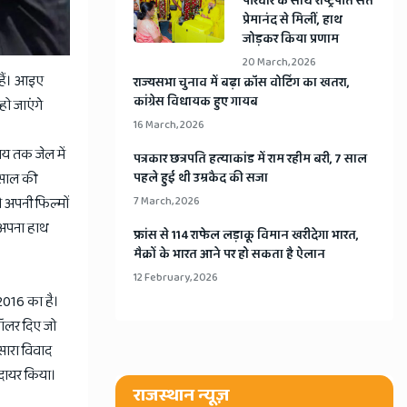
​परिवार के साथ राष्ट्रपति संत
प्रेमानंद से मिलीं, हाथ
जोड़कर किया प्रणाम
20 March, 2026
 हैं। आइए
​राज्यसभा चुनाव में बढ़ा क्रॉस वोटिंग का खतरा,
कांग्रेस विधायक हुए गायब
 हो जाएंगे
16 March, 2026
समय तक जेल में
​पत्रकार छत्रपति हत्याकांड में राम रहीम बरी, 7 साल
5 साल की
पहले हुई थी उम्रकैद की सजा
ो अपनी फिल्मों
7 March, 2026
भी अपना हाथ
​फ्रांस से 114 राफेल लड़ाकू विमान खरीदेगा भारत,
मैक्रों के भारत आने पर हो सकता है ऐलान
12 February, 2026
 2016 का है।
 डॉलर दिए जो
 सारा विवाद
स दायर किया।
राजस्थान न्यूज़