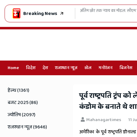
 जनहित में ढिलाई नहीं - लोक अभियोजकों की बढ़ाई फीस
SMS अस्पताल मे
Breaking News
Home
विदेश
देश
राजस्थान न्यूज़
खेल
मनोरंजन
बिजनेस
Online
Hindi
हेल्थ (1361)
पूर्व राष्ट्रपति ट्रं
News,
बजट 2025 (86)
कंडोम के बनाते थे शा
Hindi
ज्योतिष (2097)
Mahanagartimes
11 J
Samachar,
राजस्थान न्यूज़ (9646)
अमेरिका के पूर्व राष्ट्रपति डोनाल