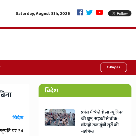
्क अलाउंस
राजस्थान में 'वन स्टेट-वन इलेक्शन' का बिगुल, भजनलाल कैबिने
Saturday, August 8th, 2026
चुनाव
E-Paper
विदेश
'बिना
​फ्रांस में ‘फेते डे ला म्यूजिक’
विदेश
की धूम, सड़कों से चौक-
चौराहों तक गूंजी सुरों की
ष्ट्रपति पर 34
महफिल