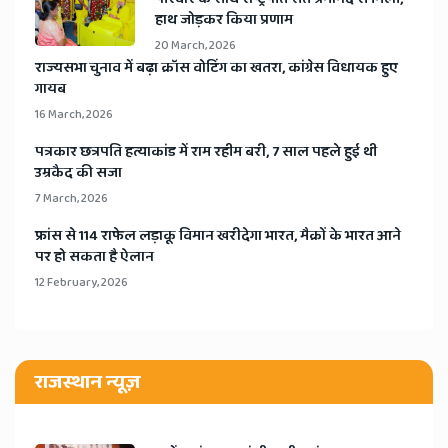
बुधवार सुबह साढ़े 10 बजे सर्वदलीय बैठक की। इसमें शरद पवार समेत...
Read more
Mahanagartimes
2 November, 2023
​आज से पानी भी नहीं पिएंगे मनोज जरांगे पाटिल, क्या महाराष्ट्र सरकार
की बढ़ेगी तड़प?