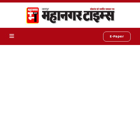
E-Paper
Online
Hindi
News,
Hindi
Samachar,
Jaipur
Rajasthan
News