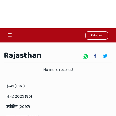
E-Paper
Online
Rajasthan
Hindi
News,
No more records!
Hindi
Samachar,
हेल्थ (1361)
Jaipur
बजट 2025 (86)
Rajasthan
ज्योतिष (2097)