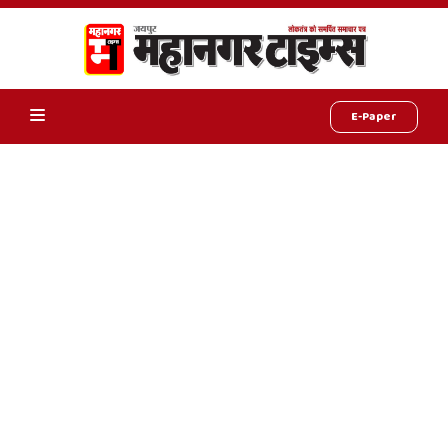
E-Paper
Online
Hindi
News,
Hindi
Samachar,
Jaipur
Rajasthan
News