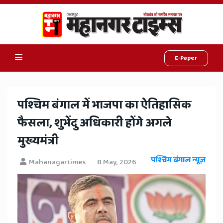
E-Paper
Online
Hindi
पश्चिम बंगाल में भाजपा का ऐतिहासिक
News,
फैसला, शुभेंदु अधिकारी होंगे अगले
Hindi
मुख्यमंत्री
Samachar,
पश्चिम बंगाल न्यूज़
Mahanagartimes
8 May, 2026
Jaipur
Rajasthan
News