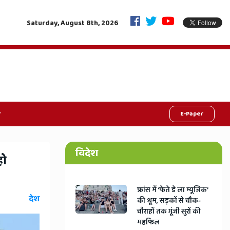
माका, मरीजों को हाई-टेक इलाज, सुरक्षा-सफाईकर्मियों को 25% हाई-रिस्क अलाउंस
Saturday, August 8th, 2026
E-Paper
विदेश
हो
​फ्रांस में ‘फेते डे ला म्यूजिक’
देश
की धूम, सड़कों से चौक-
चौराहों तक गूंजी सुरों की
महफिल