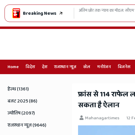
अंतिम छोर तक न्याय का मॉडल: सीएम भजनलाल की दो-टूक, जनहित में ढिलाई 
Breaking News
Home
विदेश
देश
राजस्थान न्यूज़
खेल
मनोरंजन
बिजनेस
Online
Hindi
हेल्थ (1361)
​फ्रांस से 114 राफेल 
News,
बजट 2025 (86)
सकता है ऐलान
Hindi
ज्योतिष (2097)
Mahanagartimes
12 F
Samachar,
राजस्थान न्यूज़ (9646)