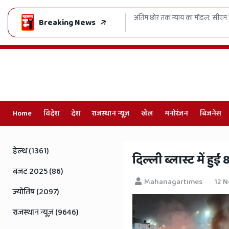
 दो-टूक, जनहित में ढिलाई नहीं - लोक अभियोजकों की बढ़ाई फीस
SMS अस
Breaking News
Home
विदेश
देश
राजस्थान न्यूज़
खेल
मनोरंजन
बिजनेस
Online
Hindi
हेल्थ (1361)
दिल्ली ब्लास्ट में हु
News,
बजट 2025 (86)
Mahanagartimes
12 
Hindi
ज्योतिष (2097)
Samachar,
राजस्थान न्यूज़ (9646)