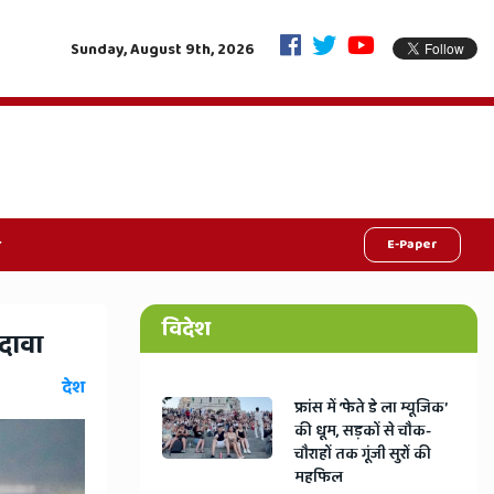
 हाई-रिस्क अलाउंस
राजस्थान में 'वन स्टेट-वन इलेक्शन' का बिगुल, भजनला
Sunday, August 9th, 2026
चुनाव
E-Paper
विदेश
 दावा
देश
​फ्रांस में ‘फेते डे ला म्यूजिक’
की धूम, सड़कों से चौक-
चौराहों तक गूंजी सुरों की
महफिल