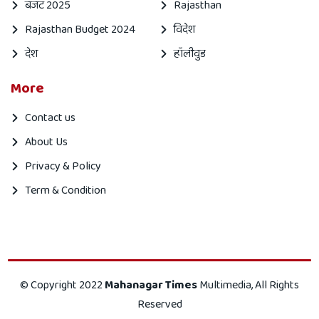
बजट 2025
Rajasthan
Rajasthan Budget 2024
विदेश
देश
हॉलीवुड
More
Contact us
About Us
Privacy & Policy
Term & Condition
Mahanagar
Mahanagar
© Copyright 2022
Mahanagar Times
Multimedia, All Rights
times
Times
Reserved
is
is