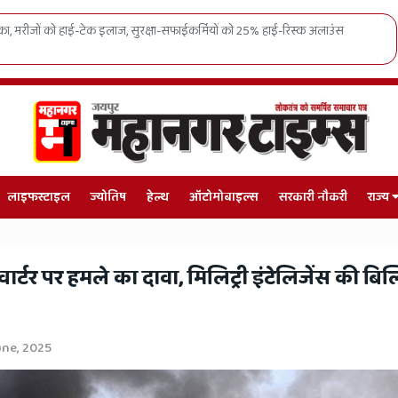
% हाई-रिस्क अलाउंस
राजस्थान में 'वन स्टेट-वन इलेक्शन' का बिगुल, भजनल
चुनाव
लाइफस्टाइल
ज्योतिष
हेल्थ
ऑटोमोबाइल्स
सरकारी नौकरी
राज्य
ार्टर पर हमले का दावा, मिलिट्री इंटेलिजेंस की बिल्
une, 2025