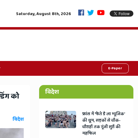
ाल कैबिनेट का ऐतिहासिक फैसला-एक साथ होंगे निकाय और पंचायत
"बिना डॉक्टर
Saturday, August 8th, 2026
E-Paper
विदेश
डिंग को
​फ्रांस में ‘फेते डे ला म्यूजिक’
विदेश
की धूम, सड़कों से चौक-
चौराहों तक गूंजी सुरों की
महफिल