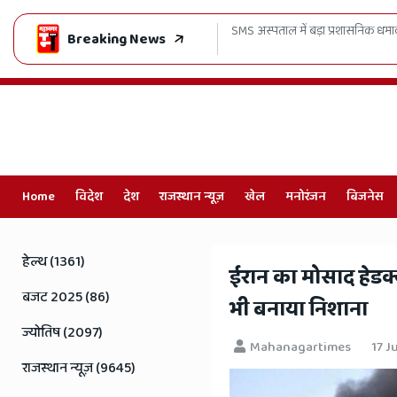
स्पताल में बड़ा प्रशासनिक धमाका, मरीजों को हाई-टेक इलाज, सुरक्षा-सफाईकर्मियों को 25
Breaking News
Home
विदेश
देश
राजस्थान न्यूज़
खेल
मनोरंजन
बिजनेस
Online
Hindi
हेल्थ (1361)
​ईरान का मोसाद हेडक्व
News,
बजट 2025 (86)
भी बनाया निशाना
Hindi
ज्योतिष (2097)
Mahanagartimes
17 J
Samachar,
राजस्थान न्यूज़ (9645)