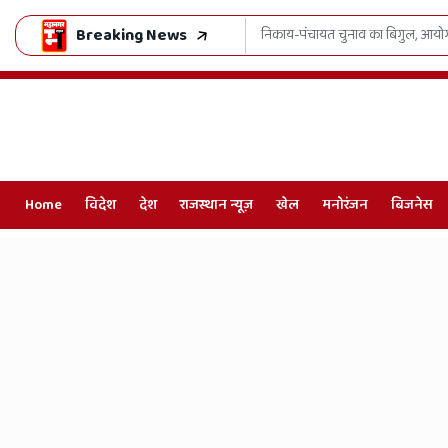
Breaking News
े अफसरों को दिया 'फ्री-फेयर पोल' का सख्त मंत्र
Home
विदेश
देश
राजस्थान न्यूज़
खेल
मनोरंजन
बिजनेस
Online
Hindi
News,
Hindi
Samachar,
Jaipur