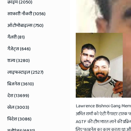
Jaipur
क्राइम (2050)
Rajasthan
सरकारी नौकरी (1056)
News
ऑटोमोबाइल्स (750)
गैलरी (81)
गैजेट्स (646)
राज्य (3280)
लाइफस्टाइल (2527)
बिजनेस (3610)
देश (13699)
Lawrence Bishnoi Gang Member A
खेल (3003)
अमित शर्मा को एंटी गैंगस्टर टास्क 
विदेश (3086)
AGTF की टीम भारत लाने की प्रक्रि
लिए फाइनेंस का काम करता था और जि
मनोरंजन (6931)