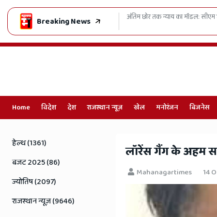
ा मॉडल: सीएम भजनलाल की दो-टूक, जनहित में ढिलाई नहीं - लोक अभियोजकों की बढ़ाई फी
Breaking News
Home
विदेश
देश
राजस्थान न्यूज़
खेल
मनोरंजन
बिजनेस
Online
Hindi
हेल्थ (1361)
​लॉरेंस गैंग के अहम स
News,
बजट 2025 (86)
Mahanagartimes
14 O
Hindi
ज्योतिष (2097)
Samachar,
राजस्थान न्यूज़ (9646)