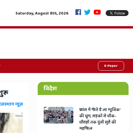
्षा-सफाईकर्मियों को 25% हाई-रिस्क अलाउंस
राजस्थान में 'वन स्टेट-वन इ
Saturday, August 8th, 2026
चुनाव
E-Paper
विदेश
शुरू
ाजस्थान न्यूज़
​फ्रांस में ‘फेते डे ला म्यूजिक’
की धूम, सड़कों से चौक-
चौराहों तक गूंजी सुरों की
महफिल