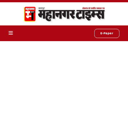
E-Paper
Online
Hindi
News,
Hindi
Samachar,
Jaipur
Rajasthan
News