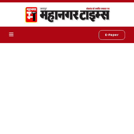
E-Paper
Online
Hindi
News,
Hindi
Samachar,
Jaipur
Rajasthan
News