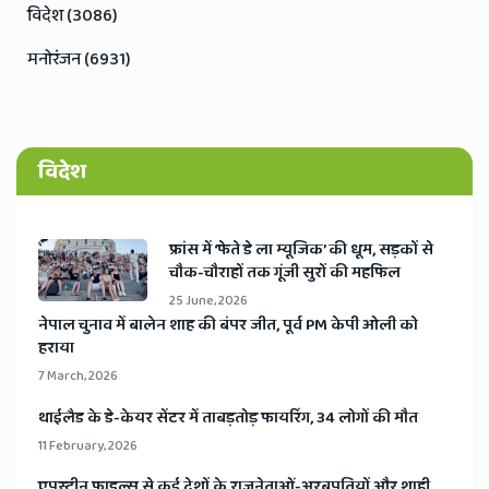
विदेश (3086)
मनोरंजन (6931)
विदेश
​फ्रांस में ‘फेते डे ला म्यूजिक’ की धूम, सड़कों से
चौक-चौराहों तक गूंजी सुरों की महफिल
25 June, 2026
​नेपाल चुनाव में बालेन शाह की बंपर जीत, पूर्व PM केपी ओली को
हराया
7 March, 2026
​थाईलैड के डे-केयर सेंटर में ताबड़तोड़ फायरिंग, 34 लोगों की मौत
11 February, 2026
​एपस्टीन फाइल्स से कई देशों के राजनेताओं-अरबपतियों और शाही