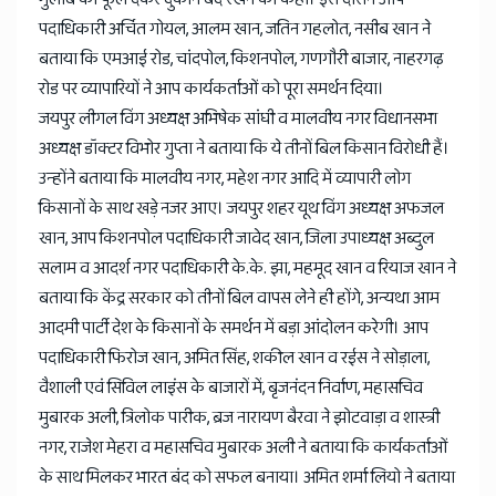
News
पदाधिकारी अर्चित गोयल, आलम खान, जतिन गहलोत, नसीब खान ने
बताया कि एमआई रोड, चांदपोल, किशनपोल, गणगौरी बाजार, नाहरगढ़
रोड पर व्यापारियों ने आप कार्यकर्ताओं को पूरा समर्थन दिया।
जयपुर लीगल विंग अध्यक्ष अभिषेक सांघी व मालवीय नगर विधानसभा
अध्यक्ष डॉक्टर विभोर गुप्ता ने बताया कि ये तीनों बिल किसान विरोधी हैं।
उन्होंने बताया कि मालवीय नगर, महेश नगर आदि में व्यापारी लोग
किसानों के साथ खड़े नजर आए। जयपुर शहर यूथ विंग अध्यक्ष अफजल
खान, आप किशनपोल पदाधिकारी जावेद खान, जिला उपाध्यक्ष अब्दुल
सलाम व आदर्श नगर पदाधिकारी के.के. झा, महमूद खान व रियाज खान ने
बताया कि केंद्र सरकार को तीनों बिल वापस लेने ही होंगे, अन्यथा आम
आदमी पार्टी देश के किसानों के समर्थन में बड़ा आंदोलन करेगी। आप
पदाधिकारी फिरोज खान, अमित सिंह, शकील खान व रईस ने सोड़ाला,
वैशाली एवं सिविल लाइंस के बाजारों में, बृजनंदन निर्वाण, महासचिव
मुबारक अली, त्रिलोक पारीक, ब्रज नारायण बैरवा ने झोटवाड़ा व शास्त्री
नगर, राजेश मेहरा व महासचिव मुबारक अली ने बताया कि कार्यकर्ताओं
के साथ मिलकर भारत बंद को सफल बनाया। अमित शर्मा लियो ने बताया