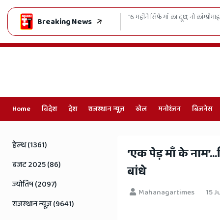
दूध, नो कॉम्प्रोमाइज, नवजात की सेहत से खिलवाड़ करने वालों पर कसेगा शिकंजा"
Breaking News
Home
विदेश
देश
राजस्थान न्यूज़
खेल
मनोरंजन
बिजनेस
Online
Hindi
हेल्थ (1361)
​‘एक पेड़ माँ के नाम’
News,
बजट 2025 (86)
बांधे
Hindi
ज्योतिष (2097)
Mahanagartimes
15 J
Samachar,
राजस्थान न्यूज़ (9641)