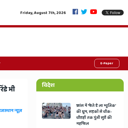
म्र की बंदिश खत्म, सहकारी समितियों को राहत
सिविल लाइंस MLA गोपाल शर्मा न
Friday, August 7th, 2026
सबसे बड़ी ताकत'
E-Paper
विदेश
ंडे भी
​फ्रांस में ‘फेते डे ला म्यूजिक’
ाजस्थान न्यूज़
की धूम, सड़कों से चौक-
चौराहों तक गूंजी सुरों की
महफिल