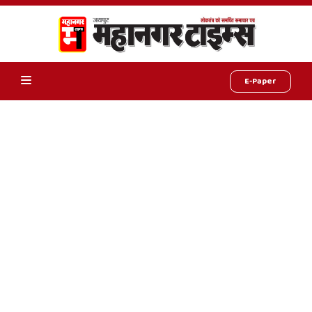
E-Paper
Online
Hindi
News,
Hindi
Samachar,
Jaipur
Rajasthan
News