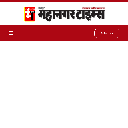
E-Paper
Online
Hindi
News,
Hindi
Samachar,
Jaipur
Rajasthan
News