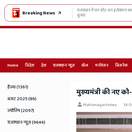
, भजनलाल कैबिनेट का ऐतिहासिक फैसला-एक साथ होंगे निकाय और पंचायत
"बिना 
Breaking News
Home
विदेश
देश
राजस्थान न्यूज़
खेल
मनोरंजन
बिजनेस
Online
Hindi
हेल्थ (1361)
​मुख्यमंत्री की नए 
News,
बजट 2025 (86)
Mahanagartimes
14 O
Hindi
ज्योतिष (2097)
Samachar,
राजस्थान न्यूज़ (9644)