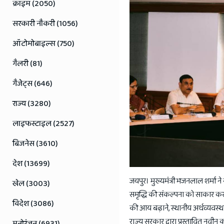
Jaipur
क्राइम (2050)
Rajasthan
सरकारी नौकरी (1056)
News
ऑटोमोबाइल्स (750)
गैलरी (81)
गैजेट्स (646)
राज्य (3280)
लाइफस्टाइल (2527)
बिजनेस (3610)
देश (13699)
जयपुर। मुख्यमंत्री भजनलाल शर्मा
खेल (3003)
समृद्धि की संकल्पना को साकार करने 
विदेश (3086)
की आय बढ़ाने, स्थानीय अर्थव्यवस्थ
राज्य सरकार द्वारा प्रस्तावित 
मनोरंजन (6931)