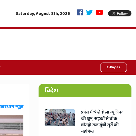
दर्ज करने के सख्त आदेश"
जाति-धर्म छोड़ो, विकास चुनो: जयपुर में युवाओं को निर्वा
Saturday, August 8th, 2026
E-Paper
विदेश
ाजस्थान न्यूज़
​फ्रांस में ‘फेते डे ला म्यूजिक’
की धूम, सड़कों से चौक-
चौराहों तक गूंजी सुरों की
महफिल