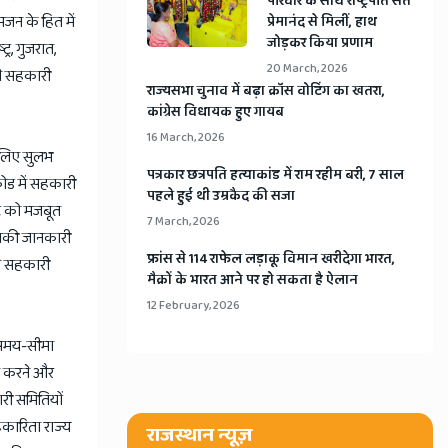
​परिवार के साथ राष्ट्रपति संत
मजन के हित में
प्रेमानंद से मिलीं, हाथ
जोड़कर किया प्रणाम
र, गुजरात,
20 March, 2026
ससे सहकारी
​राज्यसभा चुनाव में बढ़ा क्रॉस वोटिंग का खतरा,
कांग्रेस विधायक हुए गायब
16 March, 2026
े लिए सुलभ
​पत्रकार छत्रपति हत्याकांड में राम रहीम बरी, 7 साल
ोड में सहकारी
पहले हुई थी उम्रकैद की सजा
िट को मजबूत
7 March, 2026
इसकी जानकारी
​फ्रांस से 114 राफेल लड़ाकू विमान खरीदेगा भारत,
से सहकारी
मैक्रों के भारत आने पर हो सकता है ऐलान
12 February, 2026
 समय-सीमा
ित करने और
ारी समितियों
हकारिता राज्य
राजस्थान न्यूज़