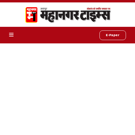
E-Paper
Online
Hindi
News,
Hindi
Samachar,
Jaipur
Rajasthan
News