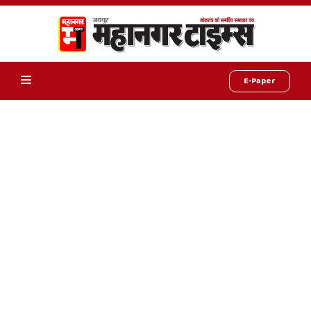
E-Paper
Online
Hindi
News,
Hindi
Samachar,
Jaipur
Rajasthan
News