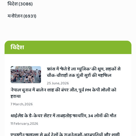
विदेश (3086)
मनोरंजन (6931)
विदेश
​फ्रांस में ‘फेते डे ला म्यूजिक’ की धूम, सड़कों से
चौक-चौराहों तक गूंजी सुरों की महफिल
25 June, 2026
​नेपाल चुनाव में बालेन शाह की बंपर जीत, पूर्व PM केपी ओली को
हराया
7 March, 2026
​थाईलैड के डे-केयर सेंटर में ताबड़तोड़ फायरिंग, 34 लोगों की मौत
11 February, 2026
​एपस्टीन फाइल्स से कई देशों के राजनेताओं-अरबपतियों और शाही