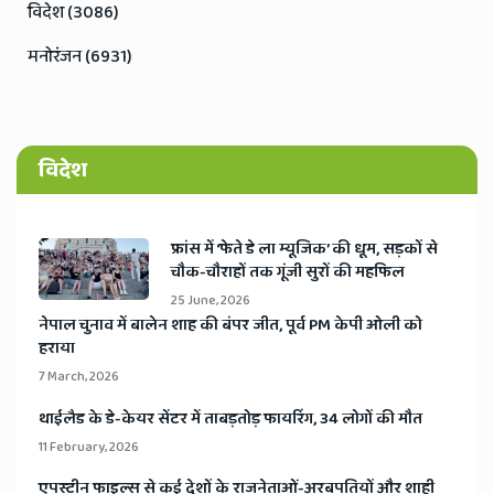
विदेश (3086)
मनोरंजन (6931)
विदेश
​फ्रांस में ‘फेते डे ला म्यूजिक’ की धूम, सड़कों से
चौक-चौराहों तक गूंजी सुरों की महफिल
25 June, 2026
​नेपाल चुनाव में बालेन शाह की बंपर जीत, पूर्व PM केपी ओली को
हराया
7 March, 2026
​थाईलैड के डे-केयर सेंटर में ताबड़तोड़ फायरिंग, 34 लोगों की मौत
11 February, 2026
​एपस्टीन फाइल्स से कई देशों के राजनेताओं-अरबपतियों और शाही