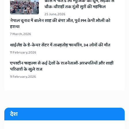
​फ्रांस में ‘फेते डे ला म्यूजिक’ की धूम, सड़कों से
चौक-चौराहों तक गूंजी सुरों की महफिल
25 June, 2026
​नेपाल चुनाव में बालेन शाह की बंपर जीत, पूर्व PM केपी ओली को
हराया
7 March, 2026
​थाईलैड के डे-केयर सेंटर में ताबड़तोड़ फायरिंग, 34 लोगों की मौत
11 February, 2026
​एपस्टीन फाइल्स से कई देशों के राजनेताओं-अरबपतियों और शाही
परिवारों के खुले राज
9 February, 2026
देश