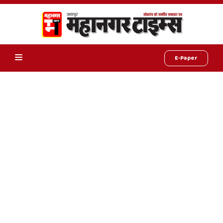
E-Paper
Online
Hindi
News,
Hindi
Samachar,
Jaipur
Rajasthan
News