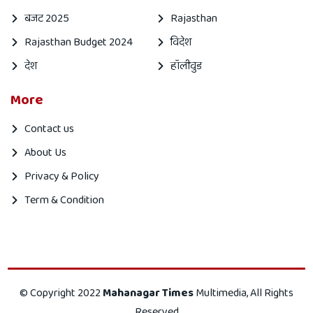
बजट 2025
Rajasthan
Rajasthan Budget 2024
विदेश
देश
हॉलीवुड
More
Contact us
About Us
Privacy & Policy
Term & Condition
Mahanagar
Mahanagar
© Copyright 2022
Mahanagar Times
Multimedia, All Rights
times
Times
Reserved