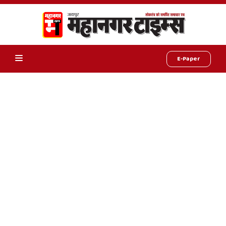
E-Paper
Online
Hindi
News,
Hindi
Samachar,
Jaipur
Rajasthan
News