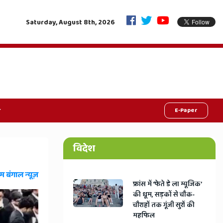
ा संदेश, निष्पक्ष मतदान से ही मजबूत होगा देश
"6 महीने सिर्फ मां का दूध, नो
Saturday, August 8th, 2026
E-Paper
विदेश
म बंगाल न्यूज़
​फ्रांस में ‘फेते डे ला म्यूजिक’
की धूम, सड़कों से चौक-
चौराहों तक गूंजी सुरों की
महफिल