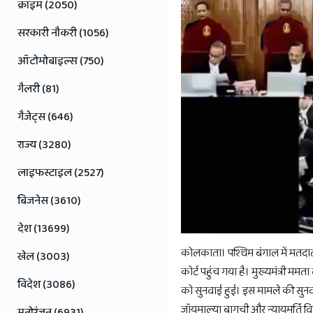
Jaipur
क्राइम (2050)
Rajasthan
सरकारी नौकरी (1056)
News
ऑटोमोबाइल्स (750)
गैलरी (81)
गैजेट्स (646)
राज्य (3280)
लाइफस्टाइल (2527)
बिजनेस (3610)
देश (13699)
कोलकाता। पश्चिम बंगाल में मतदात
खेल (3003)
कोर्ट पहुंच गया है। मुख्यमंत्री ममत
विदेश (3086)
को सुनवाई हुई। इस मामले की सुनवाई 
जॉयमाल्या बागची और न्यायमूर्ति वि
मनोरंजन (6931)