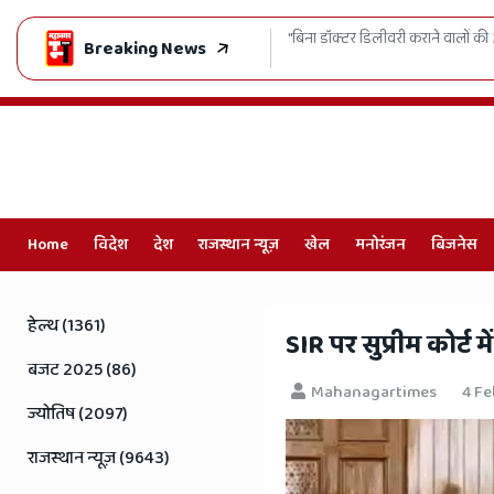
कराने वालों की अब खैर नहीं! अलवर के निशु अस्पताल का लाइसेंस रद्द, केस दर्ज करने के सख्
Breaking News
Home
विदेश
देश
राजस्थान न्यूज़
खेल
मनोरंजन
बिजनेस
Online
Hindi
हेल्थ (1361)
​SIR पर सुप्रीम कोर्
News,
बजट 2025 (86)
Mahanagartimes
4 Fe
Hindi
ज्योतिष (2097)
Samachar,
राजस्थान न्यूज़ (9643)