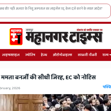
त आदेश"
जाति-धर्म छोड़ो, विकास चुनो: जयपुर में युवाओं को निर्वाचन आयुक्त का सीध
लाइफस्टाइल
ज्योतिष
हेल्थ
ऑटोमोबाइल्स
सरकारी नौकरी
राज्य
ट में ममता बनर्जी की सीधी जिरह, EC को नोटिस
पश्चि
bruary, 2026