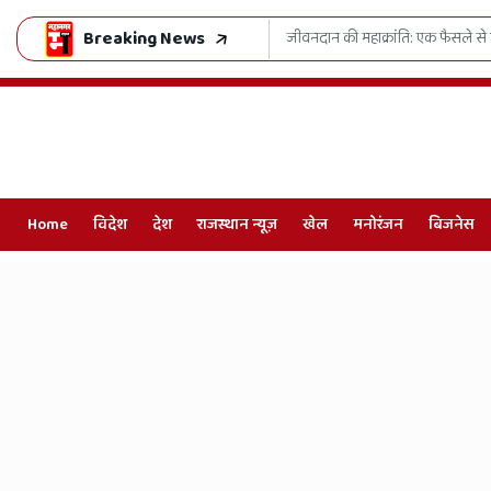
Breaking News
 हुआ 'जुग-जुग जियो अभियान'
काशी की पवित्र रज से महका राजस्थान:
Home
विदेश
देश
राजस्थान न्यूज़
खेल
मनोरंजन
बिजनेस
Online
Hindi
News,
Hindi
Samachar,
Jaipur