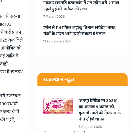
ै।
​पत्रकार छत्रपति हत्याकांड में राम रहीम बरी, 7 साल
पहले हुई थी उम्रकैद की सजा
ाओं की संख्या
7 March, 2026
जार 103
​फ्रांस से 114 राफेल लड़ाकू विमान खरीदेगा भारत,
 जारी प्रारूप
मैक्रों के भारत आने पर हो सकता है ऐलान
र 2025 तक जिले
12 February, 2026
बैठक आयोजित की
 गई, ताकि वे
यवाही
ट पर भी उपलब्ध
राजस्थान न्यूज़
री, राजस्थान
​'जयपुर हेरिटेज रन 2026'
 490 स्थायी
का आगाज 9 अगस्त को,
 अन्य श्रेणी
गुलाबी नगरी की विरासत के
 की गई है,
बीच दौड़ेंगे धावक
5 August, 2026