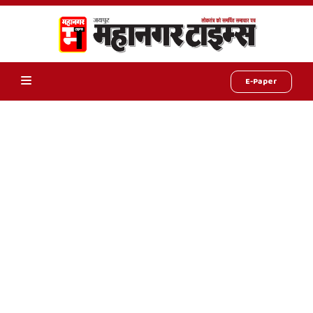
E-Paper
Online
Hindi
News,
Hindi
Samachar,
Jaipur
Rajasthan
News