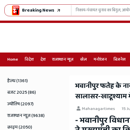
Breaking News
े अफसरों को दिया 'फ्री-फेयर पोल' का सख्त मंत्र
Home
विदेश
देश
राजस्थान न्यूज़
खेल
मनोरंजन
बिजनेस
Online
Hindi
हेल्थ (1361)
भवानीपुर फतेह के न
News,
बजट 2025 (86)
सालासर-खाटूश्याम मे
Hindi
ज्योतिष (2097)
Mahanagartimes
15 J
Samachar,
राजस्थान न्यूज़ (9638)
- भवानीपुर विधानसभ
Jaipur
क्राइम (2050)