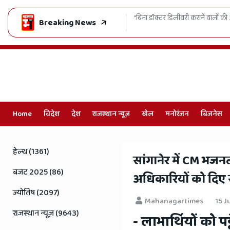
ाइसेंस रद्द, केस दर्ज करने के सख्त आदेश"
जाति-धर्म छोड़ो, विकास चुनो: जयपुर मे
Breaking News
Home
विदेश
देश
राजस्थान न्यूज़
खेल
मनोरंजन
बिजनेस
Online
Hindi
हेल्थ (1361)
सांगानेर में CM भजनल
News,
बजट 2025 (86)
अधिकारियों को दिए स
Hindi
ज्योतिष (2097)
Mahanagartimes
15 J
Samachar,
राजस्थान न्यूज़ (9643)
- लाभार्थियों को प