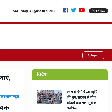
"6 महीने सिर्फ मां का दूध, नो कॉम्प्रोमाइज, नवजात की सेहत से खिलवाड़ करने वालों पर क
Saturday, August 8th, 2026
E-Paper
विदेश
थाएं,
​फ्रांस में ‘फेते डे ला म्यूजिक’
ाजस्थान न्यूज़
की धूम, सड़कों से चौक-
चौराहों तक गूंजी सुरों की
हायक
महफिल